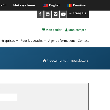
pañol
Metasysteme :
English
Româna
Français
Mon panier
Mon compte
entreprises
Pour les coachs
Agenda formations
Contact
documents
newsletters
.