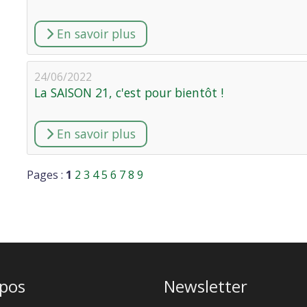
En savoir plus
24/06/2022
La SAISON 21, c'est pour bientôt !
En savoir plus
Pages :
1
2
3
4
5
6
7
8
9
opos
Newsletter