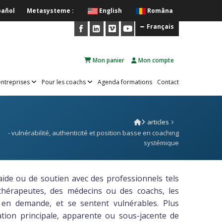
pañol
Metasysteme :
English
Româna
Français
Mon panier
Mon compte
entreprises
Pour les coachs
Agenda formations
Contact
articles
- vulnérabilité, authenticité et position basse en coaching
systémique
’aide ou de soutien avec des professionnels tels
 thérapeutes, des médecins ou des coachs, les
 en demande, et se sentent vulnérables. Plus
tion principale, apparente ou sous-jacente de