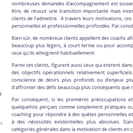
nombreuses demandes d’accompagnement est souvent
être, de réussir une transition importante mais incer
clients de l’admettre. A travers leurs motivations, ce
personnelles et professionnelles profondes. Par conséq
Bien sûr, de nombreux clients appellent d​es coachs af
beaucoup plus légers, à court terme ou pour accomplir
ceux qu'ils atteignent habituellement.
Parmi ces clients, figurent aussi ceux qui entrent da
des objectifs opérationnels relativement superficiel
conscience de désirs plus profonds ou d’enjeux pl
d'affronter des défis beaucoup plus conséquents que ne
g
Par conséquent, si les premières préoccupations 
quelquefois perçues comme simplement pratiques ou 
coaching pour répondre à des quêtes personnelles et
à des nécessités existentielles plus absolues. Da
es
catégories générales dans la motivation de clients en 